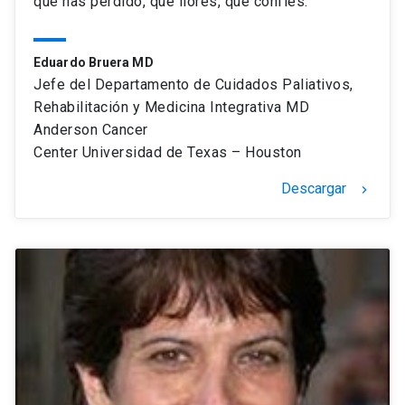
que has perdido, que llores, que confíes.”
Eduardo Bruera MD
Jefe del Departamento de Cuidados Paliativos,
Rehabilitación y Medicina Integrativa MD
Anderson Cancer
Center Universidad de Texas – Houston
Descargar
keyboard_arrow_right