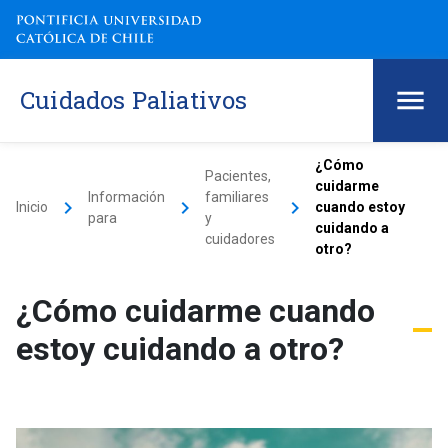
Cuidados Paliativos
¿Cómo
Pacientes,
cuidarme
Información
familiares
keyboard_arrow_right
keyboard_arrow_right
keyboard_arrow_right
Inicio
cuando estoy
para
y
cuidando a
cuidadores
otro?
¿Cómo cuidarme cuando
estoy cuidando a otro?