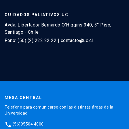
puede ayudar en el manejo de las emociones.
CUIDADOS PALIATIVOS UC
Avda. Libertador Bernardo O'Higgins 340, 3° Piso,
Santiago - Chile
Fono: (56) (2) 222 22 22 | contacto@uc.cl
MESA CENTRAL
Teléfono para comunicarse con las distintas áreas de la
Universidad.
phone
(56)95504 4000