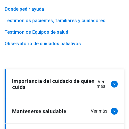
Donde pedir ayuda
Testimonios pacientes, familiares y cuidadores
Testimonios Equipos de salud
Observatorio de cuidados paliativos
Importancia del cuidado de quien
Ver
keyboard_arrow_down
más
cuida
Cuidar es la labor de proporcionar apoyo y
Mantenerse saludable
Ver más
keyboard_arrow_down
acompañamiento tanto físico como emocional a
quien, por razones multicausales, no puede cuidar