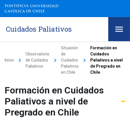
Cuidados Paliativos
Situación
Formación en
Observatorio
de
Cuidados
keyboard_arrow_right
keyboard_arrow_right
keyboard_arrow_right
Inicio
de Cuidados
Cuidados
Paliativos a nivel
Paliativos
Paliativos
de Pregrado en
en Chile
Chile
Formación en Cuidados
Paliativos a nivel de
Pregrado en Chile