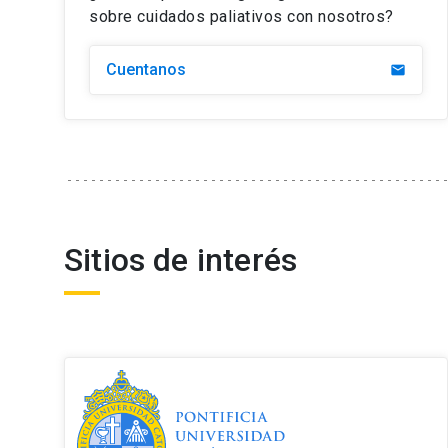
Protocolo de sedación paliativa
sobre cuidados paliativos con nosotros?
Cuentanos
email
Sitios de interés