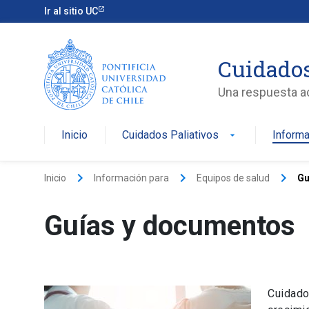
Ir al sitio UC
Cuidados
Una respuesta act
Inicio
Cuidados Paliativos
Informa
arrow_drop_down
keyboard_arrow_right
keyboard_arrow_right
keyboard_arrow_right
Inicio
Información para
Equipos de salud
Gu
Guías y documentos
Cuidados