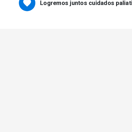
favorite
Logremos juntos cuidados paliat