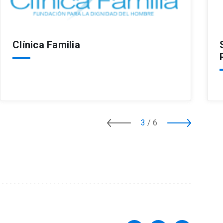
Clínica Familia
3
/
6