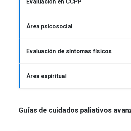
Evaluación en CCPP
Área psicosocial
Planificación e implantación de servicios de Cui
para directores de programa
Evaluación de síntomas físicos
El trabajador social como agente de cambio en C
Área espiritual
Guía de recomendaciones prácticas: uso de la ví
Guía de Trabajo Social en Cuidados Paliativos
Guía de duelo para profesionales de la salud
Guías de cuidados paliativos ava