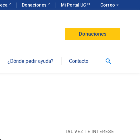
teca
Donaciones
Mi Portal UC
Correo
arrow_drop_down
Donaciones
search
¿Dónde pedir ayuda?
Contacto
TAL VEZ TE INTERESE