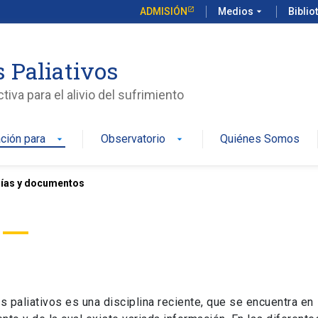
ADMISIÓN
Medios
arrow_drop_down
Biblio
 Paliativos
iva para el alivio del sufrimiento
ción para
Observatorio
Quiénes Somos
arrow_drop_down
arrow_drop_down
ías y documentos
 paliativos es una disciplina reciente, que se encuentra en