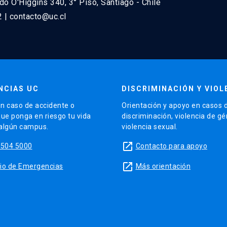
do O'Higgins 340, 3° Piso, Santiago - Chile
2 | contacto@uc.cl
4 hrs)
enos 4 de estos signos, fallecerá dentro de las próximas 9
NCIAS UC
DISCRIMINACIÓN Y VIOL
 2011 se definieron signos clínicos frecuentes y los tiempo
n caso de accidente o
Orientación y apoyo en casos 
os a una mayor probabilidad de muerte en los siguientes 3 dí
que ponga en riesgo tu vida
discriminación, violencia de g
 algún campus.
violencia sexual.
launch
5504 5000
Contacto para apoyo
launch
sitio de Emergencias
Más orientación
entificados presentaron una frecuencia mayor al 90% en las úl