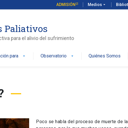
ADMISIÓN
Medios
arrow_drop_down
Biblio
 Paliativos
iva para el alivio del sufrimiento
ción para
Observatorio
Quiénes Somos
arrow_drop_down
arrow_drop_down
?
Poco se habla del proceso de muerte de l