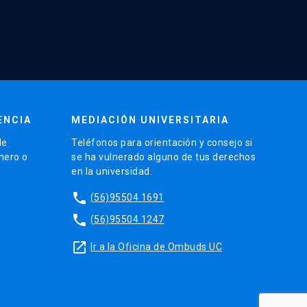
6 horas en el 90% de los casos (6, 11).
ENCIA
MEDIACIÓN UNIVERSITARIA
s de aparición de éstos previo a la muerte. De
de
Teléfonos para orientación y consejo si
as:
énero o
se ha vulnerado alguno de tus derechos
en la universidad.
phone
(56)95504 1691
phone
(56)95504 1247
launch
Ir a la Oficina de Ombuds UC
timas 72 horas de vida, pero su aparición inicial