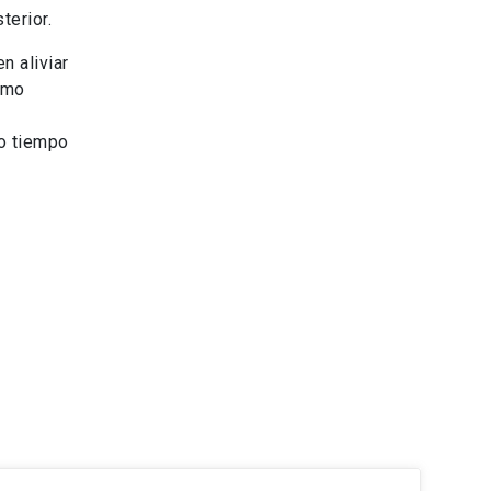
terior.
n aliviar
smo
mo tiempo