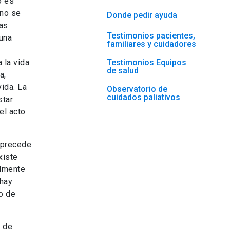
o es
 no se
Donde pedir ayuda
as
Testimonios pacientes,
 una
familiares y cuidadores
 la vida
Testimonios Equipos
de salud
a,
ida. La
Observatorio de
cuidados paliativos
star
el acto
 precede
xiste
almente
 hay
o de
s de