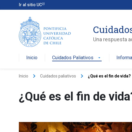
Ir al sitio UC
Cuidados
Una respuesta act
Inicio
Cuidados Paliativos
Informa
arrow_drop_down
keyboard_arrow_right
keyboard_arrow_right
Inicio
Cuidados paliativos
¿Qué es el fin de vida?
¿Qué es el fin de vida