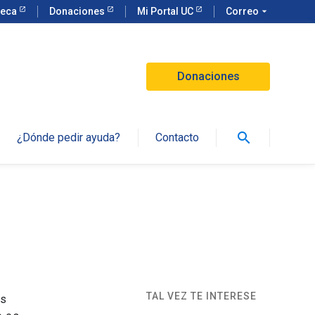
teca
Donaciones
Mi Portal UC
Correo
arrow_drop_down
Donaciones
search
¿Dónde pedir ayuda?
Contacto
TAL VEZ TE INTERESE
as