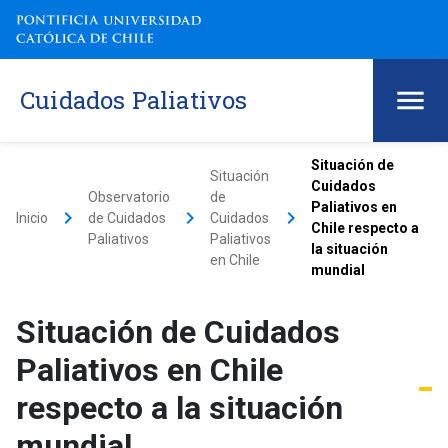
Cuidados Paliativos
Situación de
Situación
Cuidados
Observatorio
de
Paliativos en
keyboard_arrow_right
keyboard_arrow_right
keyboard_arrow_right
Inicio
de Cuidados
Cuidados
Chile respecto a
Paliativos
Paliativos
la situación
en Chile
mundial
Situación de Cuidados
Paliativos en Chile
respecto a la situación
mundial